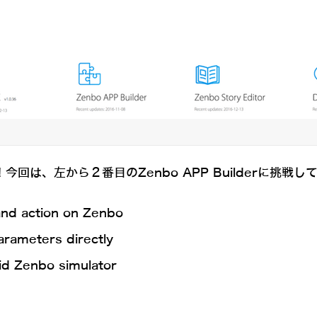
回は、左から２番目のZenbo APP Builderに挑戦し
and action on Zenbo
arameters directly
vid Zenbo simulator