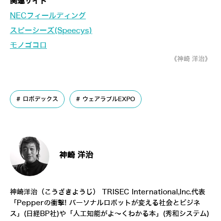
関連サイト
NECフィールディング
スピーシーズ(Speecys)
モノゴコロ
《神崎 洋治》
ロボデックス
ウェアラブルEXPO
神崎 洋治
神崎洋治（こうざきようじ）
TRISEC International,Inc.
代表
「
Pepperの衝撃! パーソナルロボットが変える社会とビジネ
ス
」(日経BP社)や「
人工知能がよ～くわかる本
」(秀和システム)