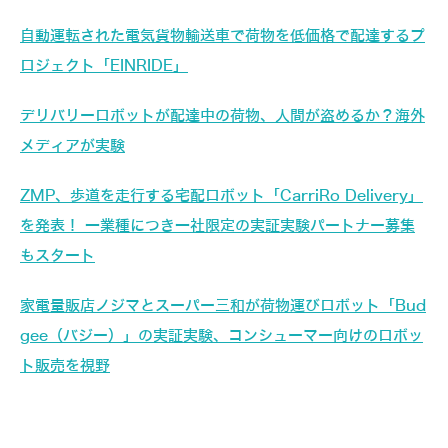
自動運転された電気貨物輸送車で荷物を低価格で配達するプ
ロジェクト「EINRIDE」
デリバリーロボットが配達中の荷物、人間が盗めるか？海外
メディアが実験
ZMP、歩道を走行する宅配ロボット「CarriRo Delivery」
を発表！ 一業種につき一社限定の実証実験パートナー募集
もスタート
家電量販店ノジマとスーパー三和が荷物運びロボット「Bud
gee（バジー）」の実証実験、コンシューマー向けのロボッ
ト販売を視野