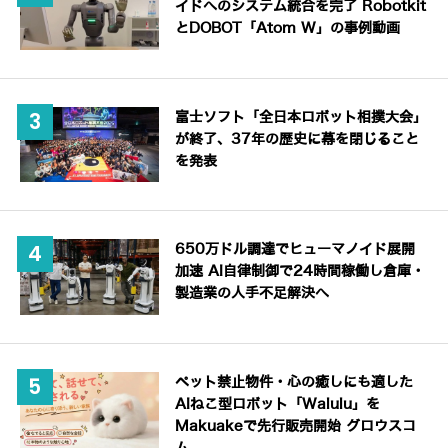
イドへのシステム統合を完了 Robotkit
とDOBOT「Atom W」の事例動画
富士ソフト「全日本ロボット相撲大会」
が終了、37年の歴史に幕を閉じること
を発表
650万ドル調達でヒューマノイド展開
加速 AI自律制御で24時間稼働し倉庫・
製造業の人手不足解決へ
ペット禁止物件・心の癒しにも適した
AIねこ型ロボット「Walulu」を
Makuakeで先行販売開始 グロウスコ