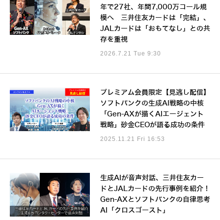
年で27社、年間7,000万コール規
模へ 三井住友カードは「完結」、
JALカードは「おもてなし」との共
存を重視
2026.7.21 Tue 9:30
プレミアム会員限定【見逃し配信】
ソフトバンクの生成AI戦略の中核
「Gen-AXが描くAIエージェント
戦略」砂金CEOが語る成功の条件
2025.11.21 Fri 16:53
生成AIが音声対話、三井住友カー
ドとJALカードの先行事例を紹介！
Gen-AXとソフトバンクの自律思考
AI「クロスゴースト」