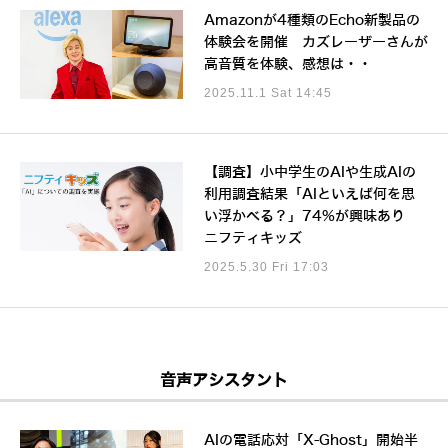
Amazonが4種類のEcho新製品の
体験会を開催 カズレーザーさんが
高音質を体験、感想は・・
2025.11.1 Sat 14:45
【調査】小中学生のAIや生成AIの
利用調査結果「AIといえば何を思
い浮かべる？」74%が興味あり
ニフティキッズ
2025.5.30 Fri 17:03
音声アシスタント
AIの電話応対「X-Ghost」開始半