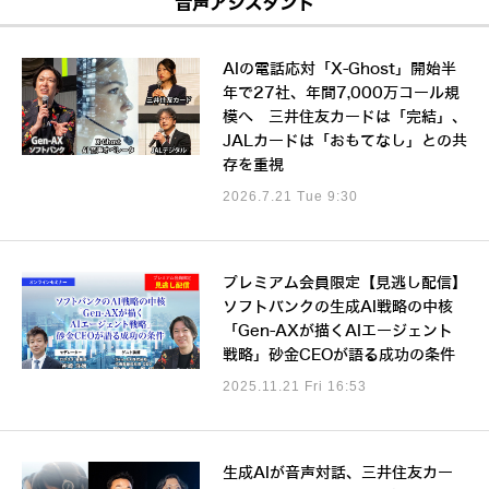
音声アシスタント
AIの電話応対「X-Ghost」開始半
年で27社、年間7,000万コール規
模へ 三井住友カードは「完結」、
JALカードは「おもてなし」との共
存を重視
2026.7.21 Tue 9:30
プレミアム会員限定【見逃し配信】
ソフトバンクの生成AI戦略の中核
「Gen-AXが描くAIエージェント
戦略」砂金CEOが語る成功の条件
2025.11.21 Fri 16:53
生成AIが音声対話、三井住友カー