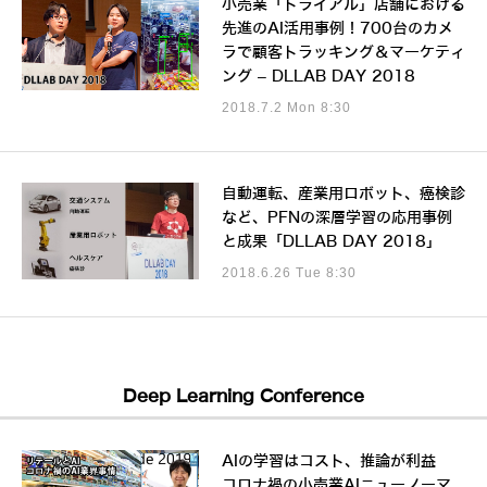
小売業「トライアル」店舗における
先進のAI活用事例！700台のカメ
ラで顧客トラッキング＆マーケティ
ング – DLLAB DAY 2018
2018.7.2 Mon 8:30
自動運転、産業用ロボット、癌検診
など、PFNの深層学習の応用事例
と成果「DLLAB DAY 2018」
2018.6.26 Tue 8:30
Deep Learning Conference
AIの学習はコスト、推論が利益
コロナ禍の小売業AIニューノーマ