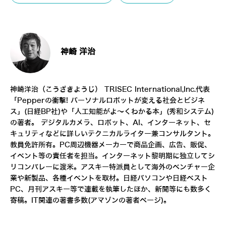
神崎 洋治
神崎洋治（こうざきようじ）
TRISEC International,Inc.
代表
「
Pepperの衝撃! パーソナルロボットが変える社会とビジネ
ス
」(日経BP社)や「
人工知能がよ～くわかる本
」(秀和システム)
の著者。 デジタルカメラ、ロボット、AI、インターネット、セ
キュリティなどに詳しいテクニカルライター兼コンサルタント。
教員免許所有。PC周辺機器メーカーで商品企画、広告、販促、
イベント等の責任者を担当。インターネット黎明期に独立してシ
リコンバレーに渡米。アスキー特派員として海外のベンチャー企
業や新製品、各種イベントを取材。日経パソコンや日経ベスト
PC、月刊アスキー等で連載を執筆したほか、新聞等にも数多く
寄稿。IT関連の著書多数(
アマゾンの著者ページ
)。