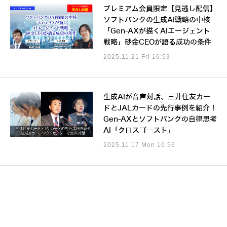
プレミアム会員限定【見逃し配信】
ソフトバンクの生成AI戦略の中核
「Gen-AXが描くAIエージェント
戦略」砂金CEOが語る成功の条件
2025.11.21 Fri 16:53
生成AIが音声対話、三井住友カー
ドとJALカードの先行事例を紹介！
Gen-AXとソフトバンクの自律思考
AI「クロスゴースト」
2025.11.17 Mon 10:56