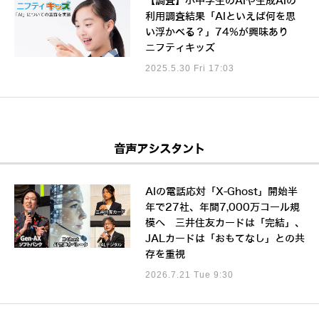
【調査】小中学生のAIや生成AIの
利用調査結果「AIといえば何を思
い浮かべる？」74%が興味あり
ニフティキッズ
2025.5.30 Fri 17:03
音声アシスタント
AIの電話応対「X-Ghost」開始半
年で27社、年間7,000万コール規
模へ 三井住友カードは「完結」、
JALカードは「おもてなし」との共
存を重視
2026.7.21 Tue 9:30