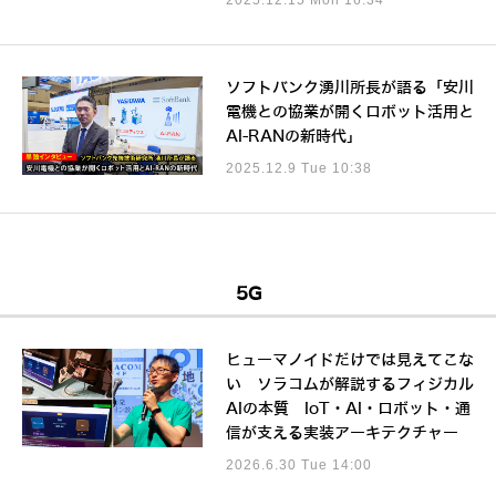
ソフトバンク湧川所長が語る「安川
電機との協業が開くロボット活用と
AI-RANの新時代」
2025.12.9 Tue 10:38
5G
ヒューマノイドだけでは見えてこな
い ソラコムが解説するフィジカル
AIの本質 IoT・AI・ロボット・通
信が支える実装アーキテクチャー
2026.6.30 Tue 14:00