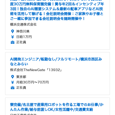
度30万円無料保育園完備！賞与年2回＆インセンティブ年
3回！独自のAI需要システム＆最新の配車アプリなどAI技
術を活用して稼げる！会社説明会開催：ご家族やお子様と
ご一緒に参加できる会社説明会を随時開催中！
横浜交通株式会社
神奈川県
日給1万円
正社員
AI開発エンジニア/転勤なし/フルリモート/横浜市西区み
なとみらい
株式会社TheNewGate「13932」
東京都
月給30万円～70万円
正社員
寮完備/名古屋で産業用ロボットを作る工場でのお仕事/か
んたん作業/給与前渡しOK/女性活躍中/交通費支給