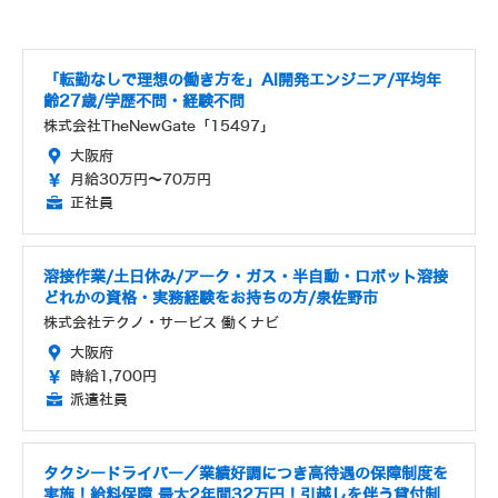
「転勤なしで理想の働き方を」AI開発エンジニア/平均年
齢27歳/学歴不問・経験不問
株式会社TheNewGate「15497」
大阪府
月給30万円～70万円
正社員
溶接作業/土日休み/アーク・ガス・半自動・ロボット溶接
どれかの資格・実務経験をお持ちの方/泉佐野市
株式会社テクノ・サービス 働くナビ
大阪府
時給1,700円
派遣社員
タクシードライバー／業績好調につき高待遇の保障制度を
実施！給料保障 最大2年間32万円！引越しを伴う貸付制