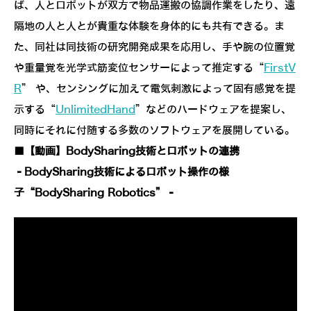
ば、人とロボットが双方で物品運搬の協調作業をしたり、遠
隔地の人と人とが貴重な体験を身体的にも共有できる。ま
た、同社は同技術の研究開発成果を応用し、手や腕の位置覚
や重量覚を光学式筋変位センサーによって推定する“
FirstV
R
” や、センシングに加えて電気刺激によって固有感覚を提
示する“
UnlimitedHand
”などのハードウェアを提案し、
同時にそれに付随する多数のソフトウェアを展開している。
■【動画】BodySharing技術とロボットの連携
‐BodySharing技術によるロボット操作の様
子“BodySharing Robotics”‐