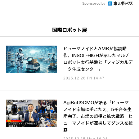
Sponsored by
国際ロボット展
ヒューマノイドとAMRが協調動
作、INSOL-HIGHが示したマルチ
ロボット実行基盤と「フィジカルデ
ータ生成センター」
2025.12.26 Fri 14:47
AgiBotのCMOが語る「ヒューマ
ノイド市場に手ごたえ」5千台を生
産完了、市場の規模と拡大戦略 ヒ
ューマノイドが連携してダンスを披
露
2025.12.15 Mon 16:34