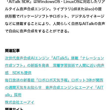
「AITalk SDK」はWindowsOS・LinuxOSに対応したリア
ルタイム音声合成エンジン。ライブラリ(dllまたはso)の提
供形態でパッケージソフトやロボット、デジタルサイネージ
などに搭載することにより、人間らしく自然なAITalkの音声
で自由に音声合成をすることができる。
関連記事
次世代音声合成AIエンジン「AITalk5」搭載「ナレーション
作成ソフト」の新版を発表 深層学習技術で人間に近い肉声
感 SDKも提供
毎日放送の新番組「ロボロボ天気予報」ロボット3体が関西
の週間天気をお知らせ 音声合成エンジンにエーアイ「AIT
alk」採用
株式会社エーアイ
関連サイト