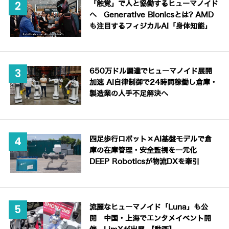
「触覚」で人と協働するヒューマノイド
へ Generative Bionicsとは? AMD
も注目するフィジカルAI「身体知能」
650万ドル調達でヒューマノイド展開
加速 AI自律制御で24時間稼働し倉庫・
製造業の人手不足解決へ
四足歩行ロボット×AI基盤モデルで倉
庫の在庫管理・安全監視を一元化
DEEP Roboticsが物流DXを牽引
流麗なヒューマノイド「Luna」も公
開 中国・上海でエンタメイベント開