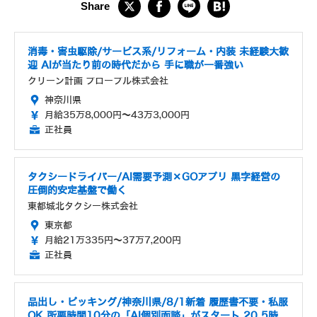
消毒・害虫駆除/サービス系/リフォーム・内装 未経験大歓
迎 AIが当たり前の時代だから 手に職が一番強い
クリーン計画 プロープル株式会社
神奈川県
月給35万8,000円～43万3,000円
正社員
タクシードライバー/AI需要予測×GOアプリ 黒字経営の
圧倒的安定基盤で働く
東都城北タクシー株式会社
東京都
月給21万335円～37万7,200円
正社員
品出し・ピッキング/神奈川県/8/1新着 履歴書不要・私服
OK 所要時間10分の「AI個別面談」がスタート 20 5時