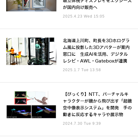
眼立体視ディスプレイをエクシーズ
が国内向け販売へ
2025.4.23 Wed 15:05
北海道上川町、町長を3Dホログラ
ム風に投影した3Dアバターが案内
窓口に 生成AIを活用、デジタル
レシピ・AWL・Gateboxが連携
2025.1.7 Tue 13:58
【びっくり】NTT、バーチャルキ
ャラクターが鏡から飛び出す「超鏡
空中像表示システム」を開発 手の
動きに反応するキャラや展示物
2024.7.30 Tue 9:39