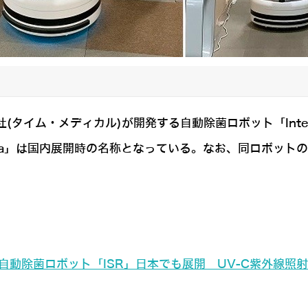
イム・メディカル)が開発する自動除菌ロボット「Intelligent S
ca」は国内展開時の名称となっている。なお、同ロボット
自動除菌ロボット「ISR」日本でも展開 UV-C紫外線照