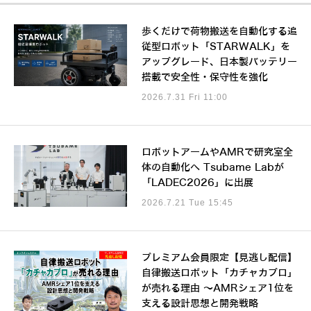
歩くだけで荷物搬送を自動化する追
従型ロボット「STARWALK」を
アップグレード、日本製バッテリー
搭載で安全性・保守性を強化
2026.7.31 Fri 11:00
ロボットアームやAMRで研究室全
体の自動化へ Tsubame Labが
「LADEC2026」に出展
2026.7.21 Tue 15:45
プレミアム会員限定【見逃し配信】
自律搬送ロボット「カチャカプロ」
が売れる理由 ～AMRシェア1位を
支える設計思想と開発戦略