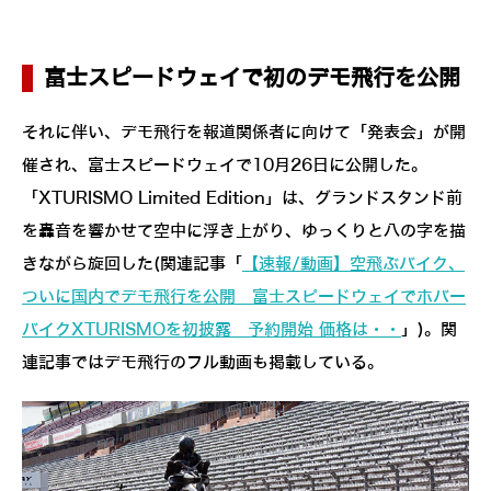
富士スピードウェイで初のデモ飛行を公開
それに伴い、デモ飛行を報道関係者に向けて「発表会」が開
催され、富士スピードウェイで10月26日に公開した。
「XTURISMO Limited Edition」は、グランドスタンド前
を轟音を響かせて空中に浮き上がり、ゆっくりと八の字を描
きながら旋回した(関連記事「
【速報/動画】空飛ぶバイク、
ついに国内でデモ飛行を公開 富士スピードウェイでホバー
バイクXTURISMOを初披露 予約開始 価格は・・
」)。関
連記事ではデモ飛行のフル動画も掲載している。