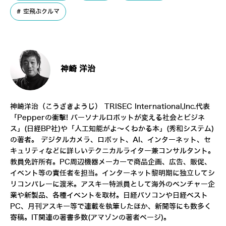
空飛ぶクルマ
神崎 洋治
神崎洋治（こうざきようじ）
TRISEC International,Inc.
代表
「
Pepperの衝撃! パーソナルロボットが変える社会とビジネ
ス
」(日経BP社)や「
人工知能がよ～くわかる本
」(秀和システム)
の著者。 デジタルカメラ、ロボット、AI、インターネット、セ
キュリティなどに詳しいテクニカルライター兼コンサルタント。
教員免許所有。PC周辺機器メーカーで商品企画、広告、販促、
イベント等の責任者を担当。インターネット黎明期に独立してシ
リコンバレーに渡米。アスキー特派員として海外のベンチャー企
業や新製品、各種イベントを取材。日経パソコンや日経ベスト
PC、月刊アスキー等で連載を執筆したほか、新聞等にも数多く
寄稿。IT関連の著書多数(
アマゾンの著者ページ
)。