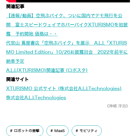
関連記事
【速報/動画】空飛ぶバイク、ついに国内でデモ飛行を公
開 富士スピードウェイでホバーバイクXTURISMOを初披
露 予約開始 価格は・・
代官山 蔦屋書店「空飛ぶバイク」を展示 A.L.I.「XTURIS
MO Limited Edition」10/26お披露目会 2022年前半に
納車予定
A.L.I.(XTURISMO)関連記事 (ロボスタ)
関連サイト
XTURISMO 公式サイト (株式会社A.L.I.Technologies)
株式会社A.L.I.Technologies
《神崎 洋治》
ロボットの衝撃
MaaS
モビリティ