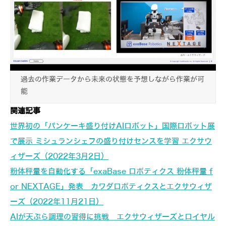
過去の作業データから未来の状態を予想しながら作業が可
能
関連記事
世界初の「パンケーキ盛り付けAIロボット」国際ロボット展
で展示 ミシュランシェフの盛り付けセンスを学習 エクサウ
ィザーズ（2022年3月2日）
粉体秤量を自動化する「exaBase ロボティクス 粉体秤量 f
or NEXTAGE」発表 カワダロボティクスとエクサウィザ
ーズ（2022年11月21日）
AIが天ぷら調理の習得に挑戦 エクサウィザーズとロイヤル