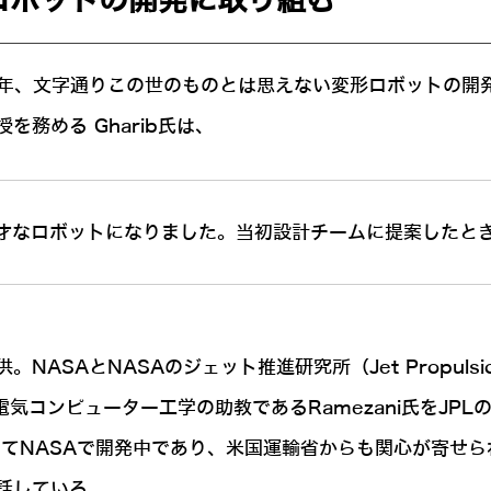
ロボットの開発に取り組む
ni氏は、2020年、文字通りこの世のものとは思えない変形ロボッ
務める Gharib氏は、
才なロボットになりました。当初設計チームに提案したと
SAとNASAのジェット推進研究所（Jet Propulsion
電気コンピューター工学の助教であるRamezani氏をJP
NASAで開発中であり、米国運輸省からも関心が寄せられて
話している。