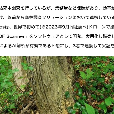
枯死木調査を行っているが、業務量など課題があり、効率が
前から森林調査ソリューションにおいて連携しているDeepFo
ologiesは、世界で初めて(※2023年9月同社調べ)ド
F Scanner」をソフトウェアとして開発、実用化し販
r」によるAI解析が有効であると想定し、3者で連携して実証