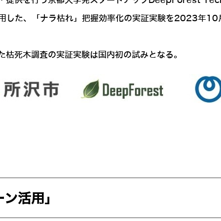
を行う京都大学発スタートアップDeepForest Tech
用した、「ナラ枯れ」把握効率化の実証実験を2023年10
た枯死木調査の実証実験は国内初の試みとなる。
ーン活用」