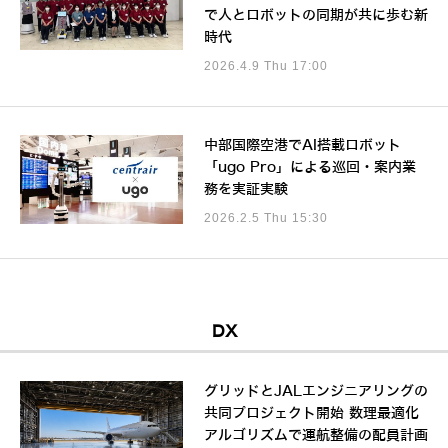
で人とロボットの同期が共に歩む新
時代
2026.4.9 Thu 17:00
中部国際空港でAI搭載ロボット
「ugo Pro」による巡回・案内業
務を実証実験
2026.2.5 Thu 15:30
DX
グリッドとJALエンジニアリングの
共同プロジェクト開始 数理最適化
アルゴリズムで運航整備の配員計画