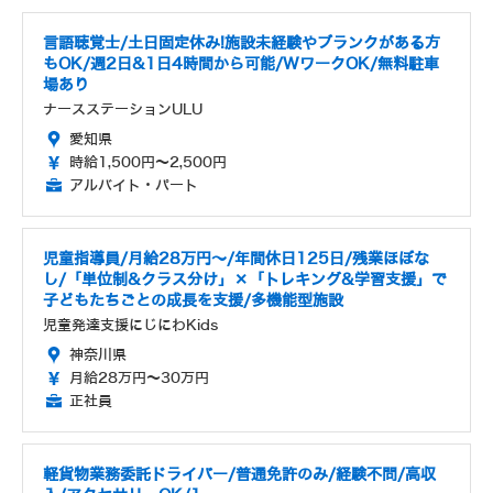
言語聴覚士/土日固定休み!施設未経験やブランクがある方
もOK/週2日&1日4時間から可能/WワークOK/無料駐車
場あり
ナースステーションULU
愛知県
時給1,500円～2,500円
アルバイト・パート
児童指導員/月給28万円～/年間休日125日/残業ほぼな
し/「単位制&クラス分け」×「トレキング&学習支援」で
子どもたちごとの成長を支援/多機能型施設
児童発達支援にじにわKids
神奈川県
月給28万円～30万円
正社員
軽貨物業務委託ドライバー/普通免許のみ/経験不問/高収