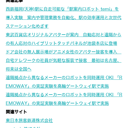
関連記事
西鉄福岡(天神)駅に自走可能な「駅案内ロボット temi」を
導入実験 案内や管理業務を自動化、駅の効率運用と次世代
ステーション化めざす
東武百貨店オリジナルアバターが案内 自動応対と遠隔から
の有人応対のハイブリットタッチパネルが池袋本店に登場
ドア会社の無人展示場がアニメ女性のアバター接客を導入
自宅テレワークの社員が気軽な服装で接客 最初は名古屋、
将来は全国へ
遠隔拠点から異なるメーカーのロボットを同時運用 OKI 「R
EMOWAY」の実証実験を高輪ゲートウェイ駅で実施
遠隔拠点から異なるメーカーのロボットを同時運用 OKI 「R
EMOWAY」の実証実験を高輪ゲートウェイ駅で実施
関連サイト
東日本旅客鉄道株式会社