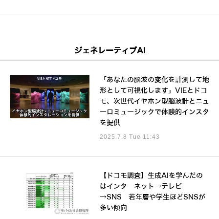
ジェネレーティブAI
「あなたの脳波の変化を計測して地
形として可視化します」VIEとドコ
モ、次世代イヤホン型脳波計とニュ
ーロミュージックで体験的インスタ
を提供
2025.7.8 Tue 11:43
【ドコモ調査】生成AIを学んだの
はインターネット→テレビ
→SNS 若年層や学生ほどSNSが
多い傾向