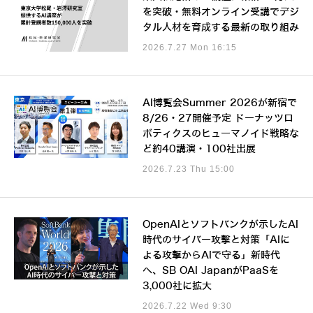
を突破・無料オンライン受講でデジ
タル人材を育成する最新の取り組み
2026.7.27 Mon 16:15
AI博覧会Summer 2026が新宿で
8/26・27開催予定 ドーナッツロ
ボティクスのヒューマノイド戦略な
ど約40講演・100社出展
2026.7.23 Thu 15:00
OpenAIとソフトバンクが示したAI
時代のサイバー攻撃と対策「AIに
よる攻撃からAIで守る」新時代
へ、SB OAI JapanがPaaSを
3,000社に拡大
2026.7.22 Wed 9:30