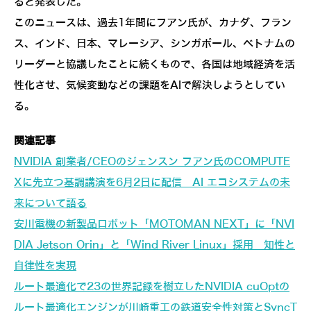
ると発表した。
このニュースは、過去1年間にフアン氏が、カナダ、フラン
ス、インド、日本、マレーシア、シンガポール、ベトナムの
リーダーと協議したことに続くもので、各国は地域経済を活
性化させ、気候変動などの課題をAIで解決しようとしてい
る。
関連記事
NVIDIA 創業者/CEOのジェンスン フアン氏のCOMPUTE
Xに先立つ基調講演を6月2日に配信 AI エコシステムの未
来について語る
安川電機の新製品ロボット「MOTOMAN NEXT」に「NVI
DIA Jetson Orin」と「Wind River Linux」採用 知性と
自律性を実現
ルート最適化で23の世界記録を樹立したNVIDIA cuOptの
ルート最適化エンジンが川崎重工の鉄道安全性対策とSyncT