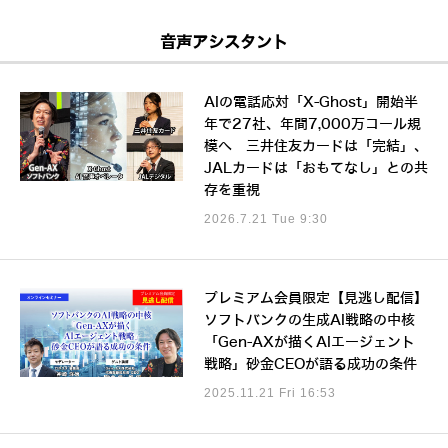
音声アシスタント
AIの電話応対「X-Ghost」開始半
年で27社、年間7,000万コール規
模へ 三井住友カードは「完結」、
JALカードは「おもてなし」との共
存を重視
2026.7.21 Tue 9:30
プレミアム会員限定【見逃し配信】
ソフトバンクの生成AI戦略の中核
「Gen-AXが描くAIエージェント
戦略」砂金CEOが語る成功の条件
2025.11.21 Fri 16:53