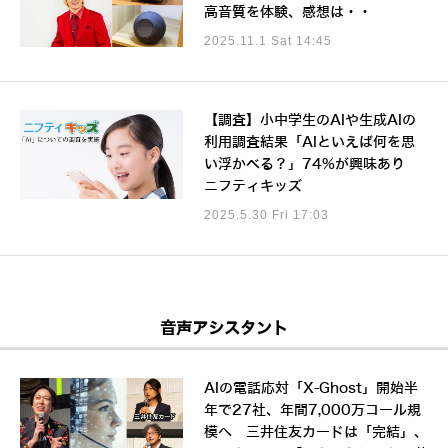
高音質を体験、感想は・・
2025.11.1 Sat 14:45
【調査】小中学生のAIや生成AIの
利用調査結果「AIといえば何を思
い浮かべる？」74%が興味あり
ニフティキッズ
2025.5.30 Fri 17:03
音声アシスタント
AIの電話応対「X-Ghost」開始半
年で27社、年間7,000万コール規
模へ 三井住友カードは「完結」、