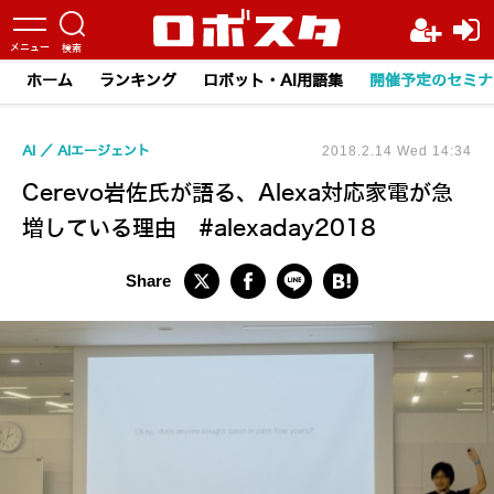
ホーム
ランキング
ロボット・AI用語集
開催予定のセミナ
AI
AIエージェント
2018.2.14 Wed 14:34
Cerevo岩佐氏が語る、Alexa対応家電が急
増している理由 #alexaday2018