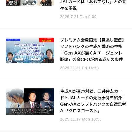
JALカードは「おもてなし」との共
存を重視
2026.7.21 Tue 9:30
プレミアム会員限定【見逃し配信】
ソフトバンクの生成AI戦略の中核
「Gen-AXが描くAIエージェント
戦略」砂金CEOが語る成功の条件
2025.11.21 Fri 16:53
生成AIが音声対話、三井住友カー
ドとJALカードの先行事例を紹介！
Gen-AXとソフトバンクの自律思考
AI「クロスゴースト」
2025.11.17 Mon 10:56