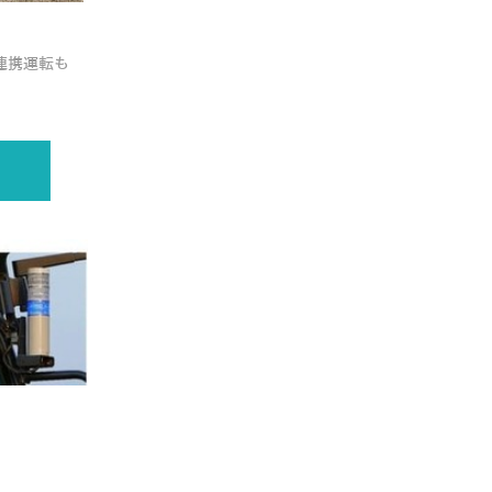
連携運転も
ヤンマーが無人で自動運転