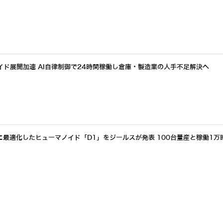
イド展開加速 AI自律制御で24時間稼働し倉庫・製造業の人手不足解決へ
最適化したヒューマノイド「D1」をジールスが発表 100台量産と稼働1万
ーマノイドへのシステム統合を完了 RobotkitとDOBOT「Atom W」の