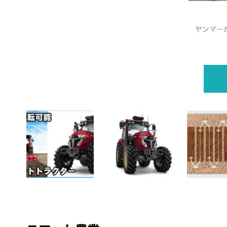
表！有人×無人の連携運転も
ヤンマー