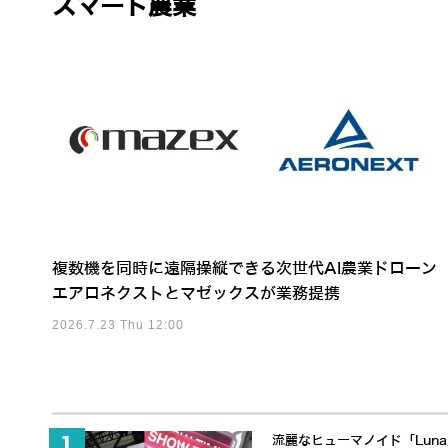
スマート農業
複数機を同時に遠隔操縦できる次世代AI農業ドローン
エアロネクストとマゼックスが業務提携
2026.7.23 Thu 12:00
流麗なヒューマノイド「Lun