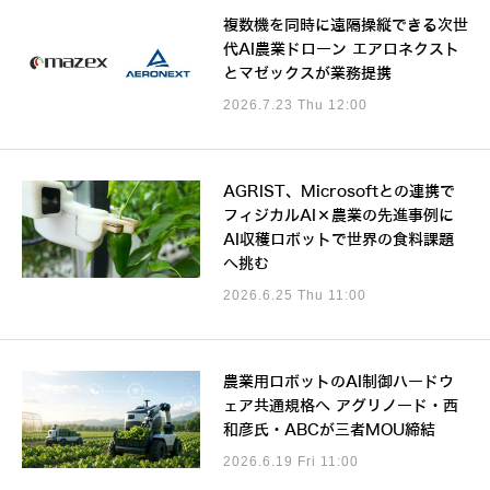
複数機を同時に遠隔操縦できる次世
代AI農業ドローン エアロネクスト
とマゼックスが業務提携
2026.7.23 Thu 12:00
AGRIST、Microsoftとの連携で
フィジカルAI×農業の先進事例に
AI収穫ロボットで世界の食料課題
へ挑む
2026.6.25 Thu 11:00
農業用ロボットのAI制御ハードウ
ェア共通規格へ アグリノード・西
和彦氏・ABCが三者MOU締結
2026.6.19 Fri 11:00