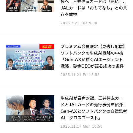
模へ 三井住友カードは「完結」、
JALカードは「おもてなし」との共
存を重視
2026.7.21 Tue 9:30
プレミアム会員限定【見逃し配信】
ソフトバンクの生成AI戦略の中核
「Gen-AXが描くAIエージェント
戦略」砂金CEOが語る成功の条件
2025.11.21 Fri 16:53
生成AIが音声対話、三井住友カー
ドとJALカードの先行事例を紹介！
Gen-AXとソフトバンクの自律思考
AI「クロスゴースト」
2025.11.17 Mon 10:56