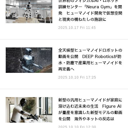
世界初のフィジカルAI・ロボット
訓練センター「Neura Gym」を開
発 ヒューマノイド開発で仮想空間
と現実の橋わたしの施設に
2025.10.17 Fri 11:45
全天候型ヒューマノイドロボットの
動画を公開 DEEP Roboticsが防
水・防塵で産業用ヒューマノイドを
再定義へ
2025.10.10 Fri 17:25
新型の汎用ヒューマノイドが家庭に
溶け込む近未来の生活 Figure AI
が量産を意識した新型モデルの動画
を公開 海外やネットの反応は
2025.10.10 Fri 12:30