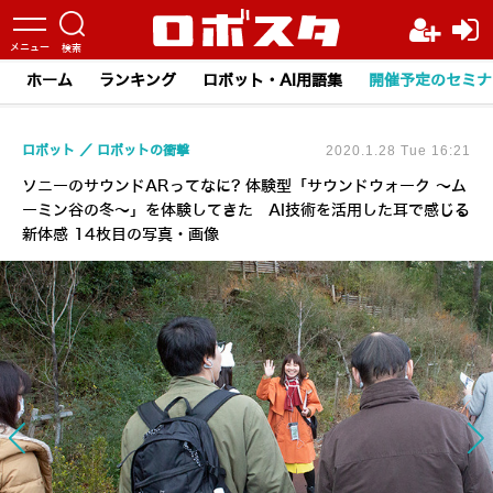
ホーム
ランキング
ロボット・AI用語集
開催予定のセミナ
ロボット
ロボットの衝撃
2020.1.28 Tue 16:21
ソニーのサウンドARってなに? 体験型「サウンドウォーク ～ム
ーミン谷の冬～」を体験してきた AI技術を活用した耳で感じる
新体感 14枚目の写真・画像