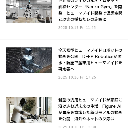
世界初のフィジカルAI・ロボット
訓練センター「Neura Gym」を開
発 ヒューマノイド開発で仮想空間
と現実の橋わたしの施設に
2025.10.17 Fri 11:45
全天候型ヒューマノイドロボットの
動画を公開 DEEP Roboticsが防
水・防塵で産業用ヒューマノイドを
再定義へ
2025.10.10 Fri 17:25
新型の汎用ヒューマノイドが家庭に
溶け込む近未来の生活 Figure AI
が量産を意識した新型モデルの動画
を公開 海外やネットの反応は
2025.10.10 Fri 12:30