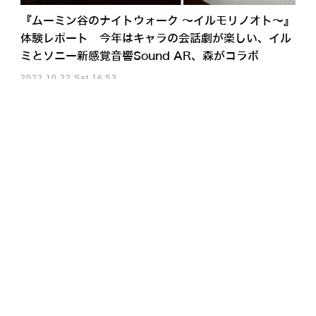
『ムーミン谷のナイトウォーク ～イルモリノオト～』
体験レポート 今年はキャラの会話劇が楽しい、イル
ミとソニー新感覚音響Sound AR、森がコラボ
2022.10.22 Sat 16:53
アクセスランキング
a」も公開 中国・上海でエンタメイベント開催、LimXが出展 【動画】
イド展開加速 AI自律制御で24時間稼働し倉庫・製造業の人手不足解決へ