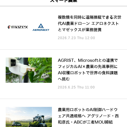
スマート農業
複数機を同時に遠隔操縦できる次世
代AI農業ドローン エアロネクスト
とマゼックスが業務提携
2026.7.23 Thu 12:00
AGRIST、Microsoftとの連携で
フィジカルAI×農業の先進事例に
AI収穫ロボットで世界の食料課題
へ挑む
2026.6.25 Thu 11:00
農業用ロボットのAI制御ハードウ
ェア共通規格へ アグリノード・西
和彦氏・ABCが三者MOU締結