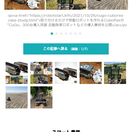
<p><a href="https://robotstart.info/2021/10/26/cugo-cuborex-
case-study.html">取り付けるだけで移動ロボットを作れるCuboRexの
「CuGo」300台導入突破 自動除草ロボットなどの導入事例を公開</a></p>
この記事へ戻る
1/7