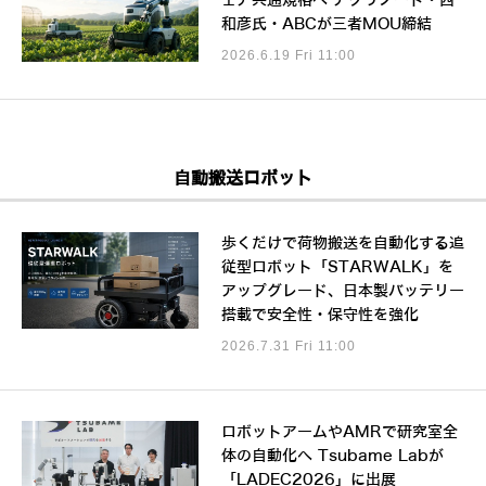
ェア共通規格へ アグリノード・西
和彦氏・ABCが三者MOU締結
2026.6.19 Fri 11:00
自動搬送ロボット
歩くだけで荷物搬送を自動化する追
従型ロボット「STARWALK」を
アップグレード、日本製バッテリー
搭載で安全性・保守性を強化
2026.7.31 Fri 11:00
ロボットアームやAMRで研究室全
体の自動化へ Tsubame Labが
「LADEC2026」に出展