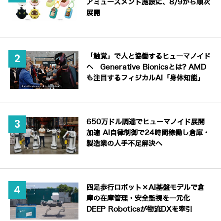
アミューズメント施設に、8/9から順次
展開
「触覚」で人と協働するヒューマノイド
へ Generative Bionicsとは? AMD
も注目するフィジカルAI「身体知能」
650万ドル調達でヒューマノイド展開
加速 AI自律制御で24時間稼働し倉庫・
製造業の人手不足解決へ
四足歩行ロボット×AI基盤モデルで倉
庫の在庫管理・安全監視を一元化
DEEP Roboticsが物流DXを牽引