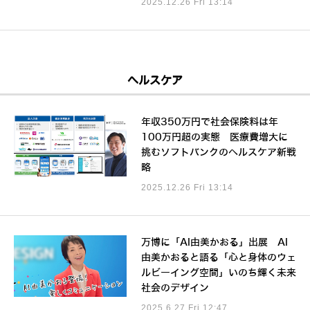
2025.12.26 Fri 13:14
ヘルスケア
年収350万円で社会保険料は年
100万円超の実態 医療費増大に
挑むソフトバンクのヘルスケア新戦
略
2025.12.26 Fri 13:14
万博に「AI由美かおる」出展 AI
由美かおると語る「心と身体のウェ
ルビーイング空間」いのち輝く未来
社会のデザイン
2025.6.27 Fri 12:47