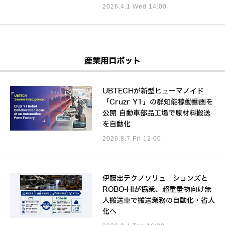
2026.4.1 Wed 14:00
産業用ロボット
UBTECHが新型ヒューマノイド
「Cruzr Y1」の群知能稼働動画を
公開 自動車部品工場で原材料搬送
を自動化
2026.8.7 Fri 12:00
伊藤忠テクノソリューションズと
ROBO-HIが協業、超重量物向け無
人搬送車で搬送業務の自動化・省人
化へ