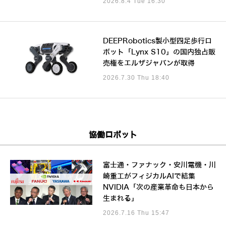
2026.8.4 Tue 16:30
DEEPRobotics製小型四足歩行ロ
ボット「Lynx S10」の国内独占販
売権をエルザジャパンが取得
2026.7.30 Thu 18:40
協働ロボット
富士通・ファナック・安川電機・川
崎重工がフィジカルAIで結集
NVIDIA「次の産業革命も日本から
生まれる」
2026.7.16 Thu 15:47