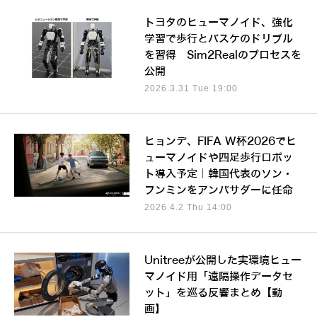
トヨタのヒューマノイド、強化
学習で歩行とバスケのドリブル
を習得 Sim2Realのプロセスを
公開
2026.3.31 Tue 19:00
ヒョンデ、FIFA W杯2026でヒ
ューマノイドや四足歩行ロボッ
ト導入予定｜韓国代表のソン・
フンミンをアンバサダーに任命
2026.4.2 Thu 14:00
Unitreeが公開した実環境ヒュー
マノイド用「遠隔操作データセ
ット」を巡る反響まとめ【動
画】