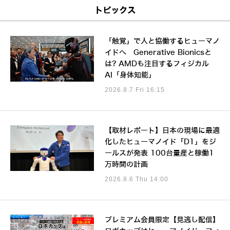
トピックス
「触覚」で人と協働するヒューマノ
イドへ Generative Bionicsと
は? AMDも注目するフィジカル
AI「身体知能」
2026.8.7 Fri 16:15
【取材レポート】日本の現場に最適
化したヒューマノイド「D1」をジ
ールスが発表 100台量産と稼働1
万時間の計画
2026.8.6 Thu 14:00
プレミアム会員限定【見逃し配信】