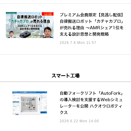
プレミアム会員限定【見逃し配信】
自律搬送ロボット「カチャカプロ」
が売れる理由 ～AMRシェア1位を
支える設計思想と開発戦略
2026.7.6 Mon 11:57
スマート工場
自動フォークリフト「AutoFork」
の導入検討を支援するWebシミュ
レーターを公開 ハクオウロボティ
クス
2026.6.22 Mon 14:00