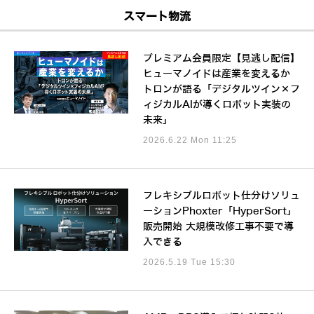
スマート物流
プレミアム会員限定【見逃し配信】
ヒューマノイドは産業を変えるか
トロンが語る「デジタルツイン×フ
ィジカルAIが導くロボット実装の
未来」
2026.6.22 Mon 11:25
フレキシブルロボット仕分けソリュ
ーションPhoxter「HyperSort」
販売開始 大規模改修工事不要で導
入できる
2026.5.19 Tue 15:30