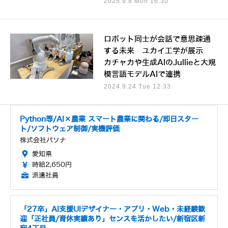
2025.9.8 Mon 16:30
ロボット同士が会話で意思疎通
する未来 ユカイ工学が展示
カチャカや生成AIのJullieと大規
模言語モデルAIで連携
2024.9.24 Tue 12:33
Python等/AI×農業 スマート農業に関わる/即日スター
ト/ソフトウェア制御/実機評価
株式会社パソナ
愛知県
時給2,650円
派遣社員
「27卒」AI支援UIデザイナー・アプリ・Web・未経験歓
迎「正社員/育休実績あり」センスを活かしたい/新宿区新