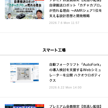
プレミアム会員限定【見逃し配信】
自律搬送ロボット「カチャカプロ」
が売れる理由 ～AMRシェア1位を
支える設計思想と開発戦略
2026.7.6 Mon 11:57
スマート工場
自動フォークリフト「AutoFork」
の導入検討を支援するWebシミュ
レーターを公開 ハクオウロボティ
クス
2026.6.22 Mon 14:00
プレミアム会員限定【見逃し配信】