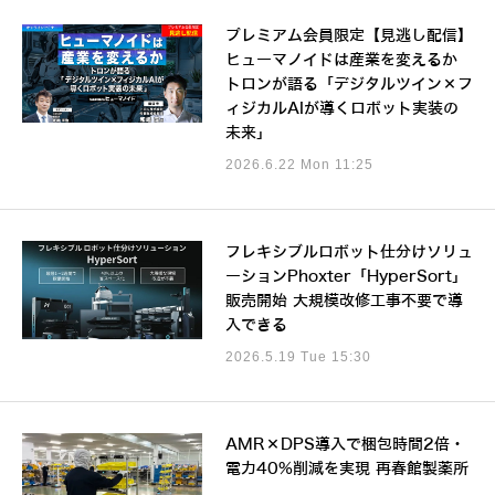
プレミアム会員限定【見逃し配信】
ヒューマノイドは産業を変えるか
トロンが語る「デジタルツイン×フ
ィジカルAIが導くロボット実装の
未来」
2026.6.22 Mon 11:25
フレキシブルロボット仕分けソリュ
ーションPhoxter「HyperSort」
販売開始 大規模改修工事不要で導
入できる
2026.5.19 Tue 15:30
AMR×DPS導入で梱包時間2倍・
電力40%削減を実現 再春館製薬所