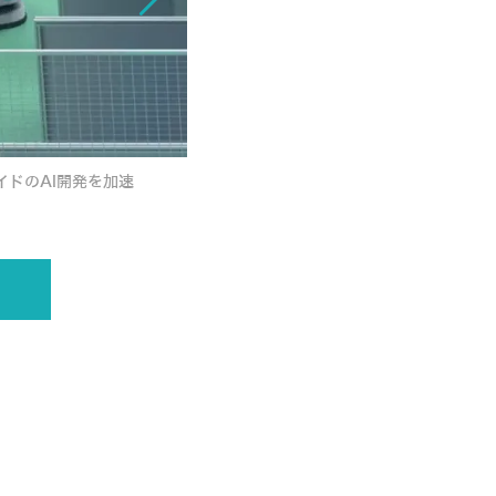
イドのAI開発を加速
AWSの「フィジカルAI開発支援プロ