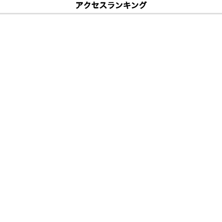
アクセスランキング
ーマノイドへのシステム統合を完了 RobotkitとDOBOT「Atom W」の
相撲大会」が終了、37年の歴史に幕を閉じることを発表
したAIねこ型ロボット「Walulu」をMakuakeで先行販売開始 グロウス