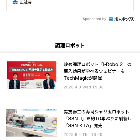
正社員
Sponsored by
調理ロボット
炒め調理ロボット「I-Robo 2」の
導入効果が学べるウェビナーを
TechMagicが開催
2026.4.8 Wed 15:30
鈴茂器工の寿司シャリ玉ロボット
「SSN-J」を約10年ぶりに刷新し
「SSN-KTA」発売
2025.9.4 Thu 16:00