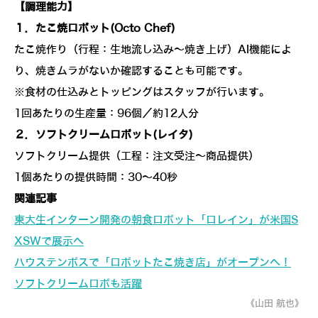
【調理能力】
１．たこ焼ロボット(Octo Chef)
たこ焼作り（行程：生地流し込み～焼き上げ）AI機能によ
り、焼きムラがないか確認することも可能です。
※食材の仕込みとトッピングはスタッフが行います。
1回あたりの生産量：96個／約12人分
２．ソフトクリームロボット(レイタ)
ソフトクリーム提供（工程：注文受注～商品提供）
1個あたりの提供時間：30～40秒
関連記事
東大生インターン開発の朝食ロボット「ロレイン」が米国S
XSWで展示へ
ハウステンボスで「ロボットたこ焼き店」がオープンへ！
ソフトクリームロボも活躍
《山田 航也》