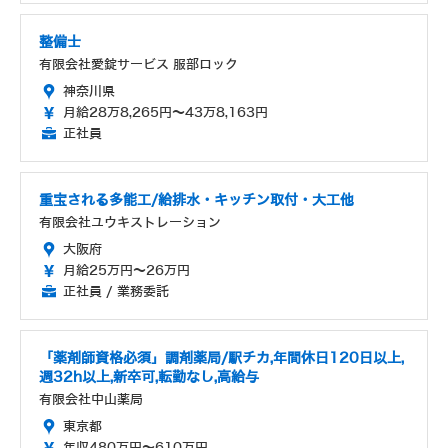
整備士
有限会社愛錠サービス 服部ロック
神奈川県
月給28万8,265円～43万8,163円
正社員
重宝される多能工/給排水・キッチン取付・大工他
有限会社ユウキストレーション
大阪府
月給25万円～26万円
正社員 / 業務委託
「薬剤師資格必須」調剤薬局/駅チカ,年間休日120日以上,
週32h以上,新卒可,転勤なし,高給与
有限会社中山薬局
東京都
年収480万円～610万円