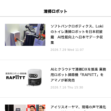
清掃ロボット
ソフトバンクロボティクス、Loki
のトイレ清掃ロボットを日本初披
露 AI性能向上へ日本でデータ収
集
2026.7.29 Wed 11:07
AIとクラウドで清掃DXを推進 業務
用ロボット掃除機「RAPiiTT」を
アマノが新発売
2026.7.16 Thu 15:30
アイリスオーヤマ、現場の声で進化