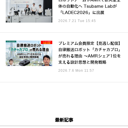
ロボットアームやAMRで研究室全
体の自動化へ Tsubame Labが
「LADEC2026」に出展
2026.7.21 Tue 15:45
プレミアム会員限定【見逃し配信】
自律搬送ロボット「カチャカプロ」
が売れる理由 ～AMRシェア1位を
支える設計思想と開発戦略
2026.7.6 Mon 11:57
最新記事