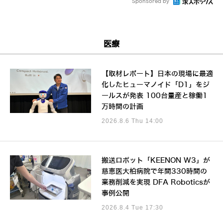
Sponsored by
医療
【取材レポート】日本の現場に最適
化したヒューマノイド「D1」をジ
ールスが発表 100台量産と稼働1
万時間の計画
2026.8.6 Thu 14:00
搬送ロボット「KEENON W3」が
慈恵医大柏病院で年間330時間の
業務削減を実現 DFA Roboticsが
事例公開
2026.8.4 Tue 17:30