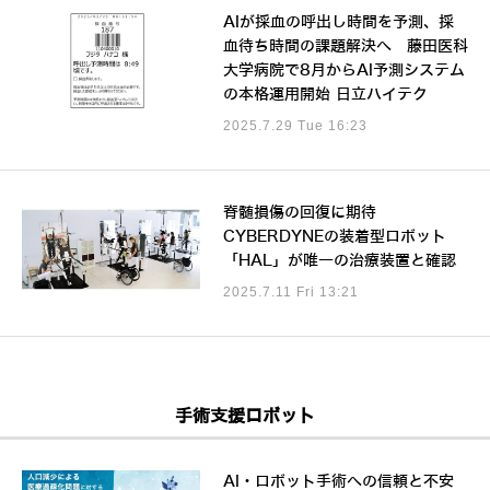
AIが採血の呼出し時間を予測、採
血待ち時間の課題解決へ 藤田医科
大学病院で8月からAI予測システム
の本格運用開始 日立ハイテク
2025.7.29 Tue 16:23
脊髄損傷の回復に期待
CYBERDYNEの装着型ロボット
「HAL」が唯一の治療装置と確認
2025.7.11 Fri 13:21
手術支援ロボット
AI・ロボット手術への信頼と不安