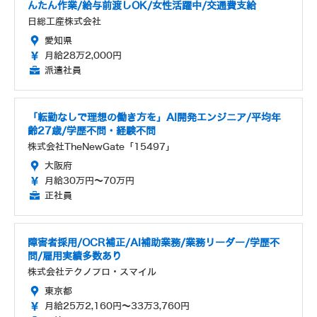
んたん作業/給与前渡しOK/女性活躍中/交通費支給
日総工産株式会社
愛知県
月給28万2,000円
派遣社員
「転勤なしで理想の働き方を」AI開発エンジニア/平均年
齢27歳/学歴不問・経験不問
株式会社TheNewGate「15497」
大阪府
月給30万円～70万円
正社員
障害者採用/OCR補正/AI補助業務/業務リーダー/学歴不
問/雇用実績多数あり
株式会社テクノプロ・スマイル
東京都
月給25万2,160円～33万3,760円