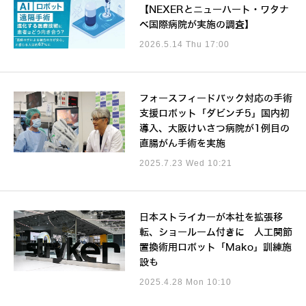
【NEXERとニューハート・ワタナ
ベ国際病院が実施の調査】
2026.5.14 Thu 17:00
フォースフィードバック対応の手術
支援ロボット「ダビンチ5」国内初
導入、大阪けいさつ病院が1例目の
直腸がん手術を実施
2025.7.23 Wed 10:21
日本ストライカーが本社を拡張移
転、ショールーム付きに 人工関節
置換術用ロボット「Mako」訓練施
設も
2025.4.28 Mon 10:10