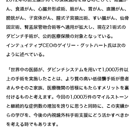
2012年の前立腺がんでの保険適用をはじめとして、腎臓が
ん、食道がん、心臓弁形成術、肺がん、胃がん、直腸がん、
膀胱がん、子宮体がん、膣式子宮摘出術、すい臓がん、仙骨
固定術、腎盂尿管吻合術等へ適用が拡大し、現在21術式の
ダビンチ手術が、公的医療保険の対象となっている。
インテュイティブCEOのゲイリー・グットハート氏は次の
ように述べている。
「世界中の医師が、ダビンチシステムを用いて1,000万件以
上の手術を実施したことは、より質の高い低侵襲手術が患者
さんやそのご家族、医療機関の皆様にもたらすメリットを裏
付けるものと考えます。今回の1,000万件のマイルストーン
と継続的な症例数の増加を誇りに思うと同時に、この実績か
らの学びを、今後の内視鏡外科手術支援にどう活かすべきか
を考える時でもあります。