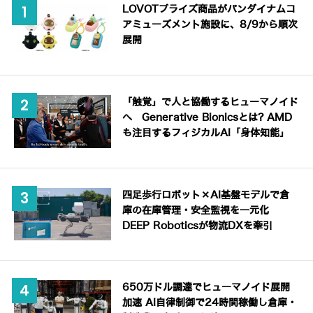
LOVOTプライズ商品がバンダイナムコ
アミューズメント施設に、8/9から順次
展開
「触覚」で人と協働するヒューマノイド
へ Generative Bionicsとは? AMD
も注目するフィジカルAI「身体知能」
四足歩行ロボット×AI基盤モデルで倉
庫の在庫管理・安全監視を一元化
DEEP Roboticsが物流DXを牽引
650万ドル調達でヒューマノイド展開
加速 AI自律制御で24時間稼働し倉庫・