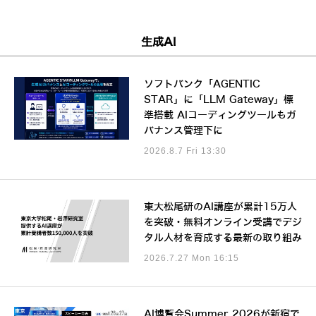
生成AI
ソフトバンク「AGENTIC
STAR」に「LLM Gateway」標
準搭載 AIコーディングツールもガ
バナンス管理下に
2026.8.7 Fri 13:30
東大松尾研のAI講座が累計15万人
を突破・無料オンライン受講でデジ
タル人材を育成する最新の取り組み
2026.7.27 Mon 16:15
AI博覧会Summer 2026が新宿で