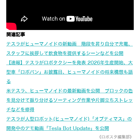
関連記事
テスラがヒューマノイドの新動画 階段を昇り自分で充電、
スタッフに挨拶して飲食物を提供するシーンなどを公開
【速報】テスラがロボタクシーを発表 2026年生産開始、大
型車「ロボバン」お披露目、ヒューマノイドの将来構想も語
る
米テスラ、ヒューマノイドの最新動画を公開 ブロックの色
を見分けて振り分けるソーティング作業や片脚立ちストレッ
チなどを修得
テスラが人型ロボット(ヒューマノイド)「オプティマス」の
開発中のデモ動画「Tesla Bot Update」を公開
《ロボスタ編集部》