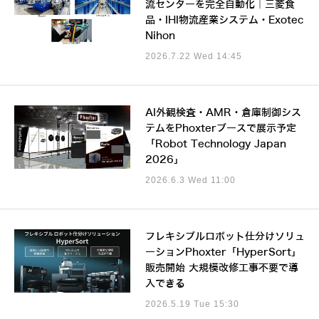
流センターを完全自動化｜三菱食
品・IHI物流産業システム・Exotec
Nihon
2026.7.22 Wed 14:45
AI外観検査・AMR・倉庫制御シス
テムをPhoxterブースで展示予定
「Robot Technology Japan
2026」
2026.6.3 Wed 11:00
フレキシブルロボット仕分けソリュ
ーションPhoxter「HyperSort」
販売開始 大規模改修工事不要で導
入できる
2026.5.19 Tue 15:30