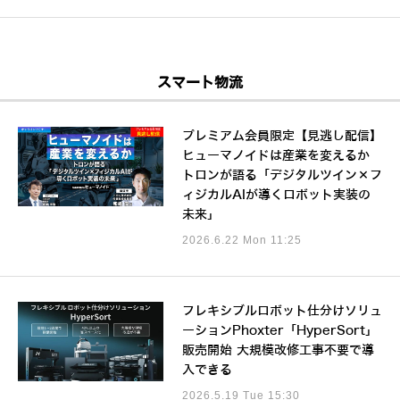
スマート物流
プレミアム会員限定【見逃し配信】
ヒューマノイドは産業を変えるか
トロンが語る「デジタルツイン×フ
ィジカルAIが導くロボット実装の
未来」
2026.6.22 Mon 11:25
フレキシブルロボット仕分けソリュ
ーションPhoxter「HyperSort」
販売開始 大規模改修工事不要で導
入できる
2026.5.19 Tue 15:30