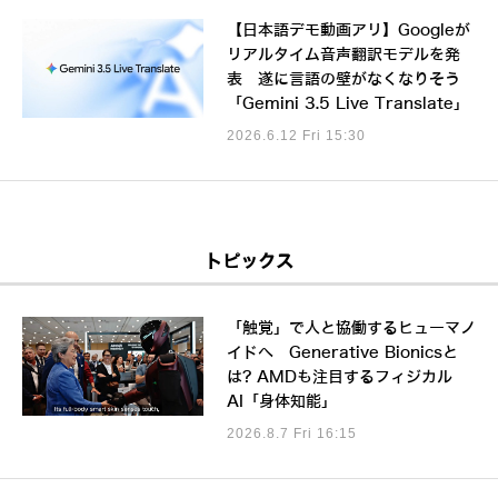
【日本語デモ動画アリ】Googleが
リアルタイム音声翻訳モデルを発
表 遂に言語の壁がなくなりそう
「Gemini 3.5 Live Translate」
2026.6.12 Fri 15:30
トピックス
「触覚」で人と協働するヒューマノ
イドへ Generative Bionicsと
は? AMDも注目するフィジカル
AI「身体知能」
2026.8.7 Fri 16:15