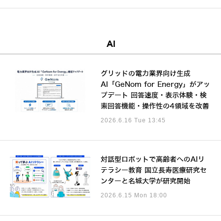
AI
グリッドの電力業界向け生成
AI「GeNom for Energy」がアッ
プデート 回答速度・表示体験・検
索回答機能・操作性の4領域を改善
2026.6.16 Tue 13:45
対話型ロボットで高齢者へのAIリ
テラシー教育 国立長寿医療研究セ
ンターと名城大学が研究開始
2026.6.15 Mon 18:00