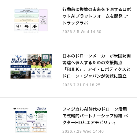
行動前に複数の未来を予測するロボ
ットAIプラットフォームを開発 ア
トラックラボ
2026.8.5 Wed 14:30
日本のドローンメーカーが米国防衛
調達へ参入するための支援拠点
「BULK」、アイ・ロボティクスと
ドローン・ジャパンが茨城に設立
2026.7.31 Fri 18:25
フィジカルAI時代のドローン活用
で戦略的パートナーシップ締結 ベ
クターHDとエアモビリティ
2026.7.29 Wed 14:40