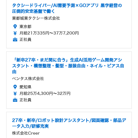
タクシードライバー/AI需要予測×GOアプリ 黒字経営の
圧倒的安定基盤で働く
東都城東タクシー株式会社
東京都
月給21万335円～37万7,200円
正社員
「新卒27卒・まだ間に合う」生成AI活用ゲーム開発アシ
スタント・構想整理・髪型・服装自由・ネイル・ピアス自
由
ベンタス株式会社
愛知県
月給25万4,300円～32万円
正社員
27卒・新卒/ロボット設計アシスタント/図面確認・部品デ
ータ入力/研修充実
株式会社Creer