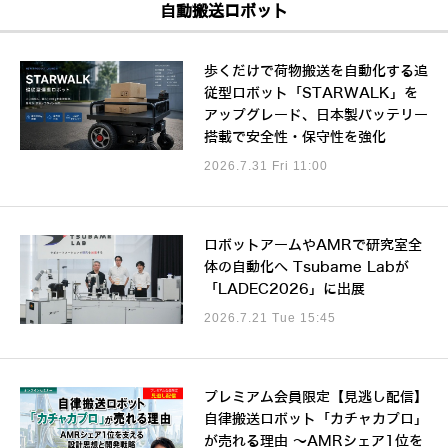
自動搬送ロボット
歩くだけで荷物搬送を自動化する追
従型ロボット「STARWALK」を
アップグレード、日本製バッテリー
搭載で安全性・保守性を強化
2026.7.31 Fri 11:00
ロボットアームやAMRで研究室全
体の自動化へ Tsubame Labが
「LADEC2026」に出展
2026.7.21 Tue 15:45
プレミアム会員限定【見逃し配信】
自律搬送ロボット「カチャカプロ」
が売れる理由 ～AMRシェア1位を