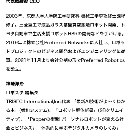
代表取締役 CEO
2003年、京都大学大学院工学研究科 機械工学専攻修士課程
修了。三菱重工で液晶ガラス基盤真空搬送ロボット開発、ト
ヨタ自動車で生活支援ロボットHSRの開発などを手がける。
2019年に株式会社Preferred Networksに入社し、ロボッ
トプロジェクトのビジネス開発およびエンジニアリングに従
事。2021年11月より会社分割の形でPreferred Robotics
を設立。
神崎洋治
ロボスタ 編集長
TRISEC International,Inc.代表 「最新AI技術がよ～くわか
る本」(秀和システム)、「ロボット解体新書」(SBクリエイ
ティブ)、「Pepperの衝撃! パーソナルロボットが変える社
会とビジネス」「体系的に学ぶデジタルカメラのしくみ」