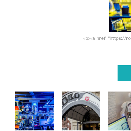
<p><a href="https://