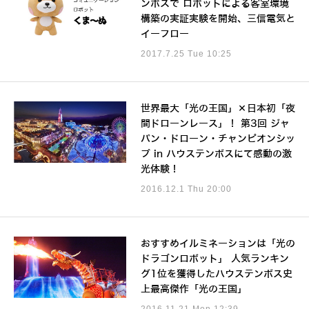
ンボスで ロボットによる客室環境
構築の実証実験を開始、三信電気と
イーフロー
2017.7.25 Tue 10:25
世界最大「光の王国」×日本初「夜
間ドローンレース」！ 第3回 ジャ
パン・ドローン・チャンピオンシッ
プ in ハウステンボスにて感動の激
光体験！
2016.12.1 Thu 20:00
おすすめイルミネーションは「光の
ドラゴンロボット」 人気ランキン
グ1位を獲得したハウステンボス史
上最高傑作「光の王国」