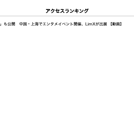
アクセスランキング
a」も公開 中国・上海でエンタメイベント開催、LimXが出展 【動画】
イドへ Generative Bionicsとは? AMDも注目するフィジカルAI「
ダイナムコアミューズメント施設に、8/9から順次展開