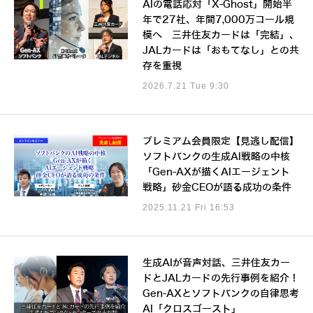
AIの電話応対「X-Ghost」開始半
年で27社、年間7,000万コール規
模へ 三井住友カードは「完結」、
JALカードは「おもてなし」との共
存を重視
2026.7.21 Tue 9:30
プレミアム会員限定【見逃し配信】
ソフトバンクの生成AI戦略の中核
「Gen-AXが描くAIエージェント
戦略」砂金CEOが語る成功の条件
2025.11.21 Fri 16:53
生成AIが音声対話、三井住友カー
ドとJALカードの先行事例を紹介！
Gen-AXとソフトバンクの自律思考
AI「クロスゴースト」