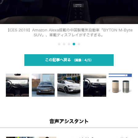
【CES 2019】Amazon Alexa搭載の中国製電気自動車「BYTON M-Byte
SUV」、車載ディスプレイがすごすぎる。
この記事へ戻る
4/5
音声アシスタント