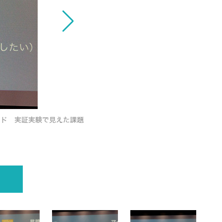
ッド 実証実験で見えた課題
警備ロボットの新型「ugo」(ユーゴー)を