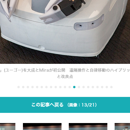
o」(ユーゴー)を大成とMiraが初公開 遠隔操作と自律移動のハイブリ
と改良点
この記事へ戻る
13/21