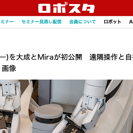
セミナー
セミナー見逃し配信
会員について
ロボット
A
ゴー)を大成とMiraが初公開 遠隔操作
・画像