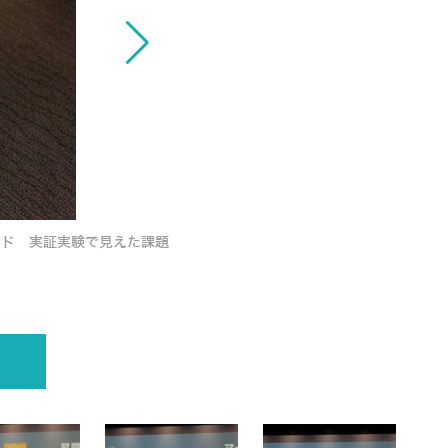
ッド 実証実験で見えた課題
警備ロボットの新型「ugo」(ユーゴー)を